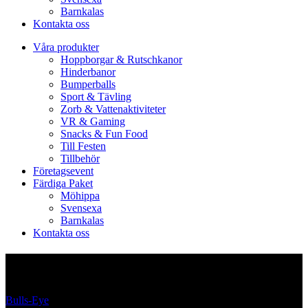
Barnkalas
Kontakta oss
Våra produkter
Hoppborgar & Rutschkanor
Hinderbanor
Bumperballs
Sport & Tävling
Zorb & Vattenaktiviteter
VR & Gaming
Snacks & Fun Food
Till Festen
Tillbehör
Företagsevent
Färdiga Paket
Möhippa
Svensexa
Barnkalas
Kontakta oss
Försäljning och Övrigt
Bulls-Eye
/
Försäljning och Övrigt