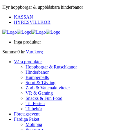
Hyr hoppborgar & uppblåsbara hinderbanor
KASSAN
HYRESVILLKOR
Inga produkter
Summa:
0
kr
Varukorg
Våra produkter
Hoppborgar & Rutschkanor
Hinderbanor
Bumperballs
Sport & Tävling
Zorb & Vattenaktiviteter
VR & Gaming
Snacks & Fun Food
Till Festen
Tillbehör
Företagsevent
Färdiga Paket
Möhippa
Svensexa