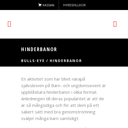
KASSAN
HYRESVILLKOR
HINDERBANOR
BULLS-EYE
/
HINDERBANOR
En aktivitet som har blivit närapå
självskriven på Barn- och ungdomsevent är
uppblåsbara hinderbanor i olika format.
Anledningen till deras popularitet är att de
är så mångsidiga och för att dem på ett
säkert sätt med bra genomströmning
sväljer många barn samtidigt.