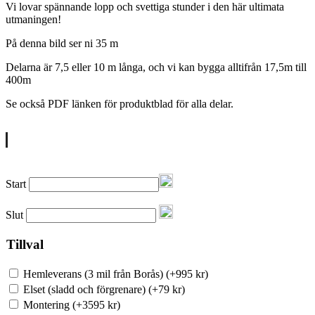
Vi lovar spännande lopp och svettiga stunder i den här ultimata
utmaningen!
På denna bild ser ni 35 m
Delarna är 7,5 eller 10 m långa, och vi kan bygga alltifrån 17,5m till
400m
Se också PDF länken för produktblad för alla delar.
LADDA NER PRODUKTBLAD
Start
Slut
Tillval
Hemleverans (3 mil från Borås)
(
+995
kr
)
Elset (sladd och förgrenare)
(
+79
kr
)
Montering
(
+3595
kr
)