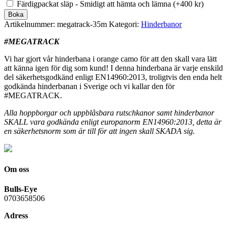
Färdigpackat släp - Smidigt att hämta och lämna
(
+400
kr
)
Boka
Artikelnummer:
megatrack-35m
Kategori:
Hinderbanor
#MEGATRACK
Vi har gjort vår hinderbana i orange camo för att den skall vara lätt
att känna igen för dig som kund! I denna hinderbana är varje enskild
del säkerhetsgodkänd enligt EN14960:2013, troligtvis den enda helt
godkända hinderbanan i Sverige och vi kallar den för
#MEGATRACK.
Alla hoppborgar och uppblåsbara rutschkanor samt hinderbanor
SKALL vara godkända enligt europanorm EN14960:2013, detta är
en säkerhetsnorm som är till för att ingen skall SKADA sig.
Om oss
Bulls-Eye
0703658506
Adress