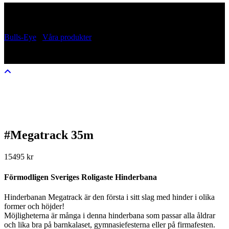
#Megatrack 35m
Bulls-Eye
/
Våra produkter
/
#Megatrack 35m
#Megatrack 35m
15495
kr
Förmodligen Sveriges Roligaste Hinderbana
Hinderbanan Megatrack är den första i sitt slag med hinder i olika
former och höjder!
Möjligheterna är många i denna hinderbana som passar alla åldrar
och lika bra på barnkalaset, gymnasiefesterna eller på firmafesten.