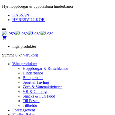
Hyr hoppborgar & uppblåsbara hinderbanor
KASSAN
HYRESVILLKOR
Inga produkter
Summa:
0
kr
Varukorg
Våra produkter
Hoppborgar & Rutschkanor
Hinderbanor
Bumperballs
Sport & Tävling
Zorb & Vattenaktiviteter
VR & Gaming
Snacks & Fun Food
Till Festen
Tillbehör
Företagsevent
Färdiga Paket