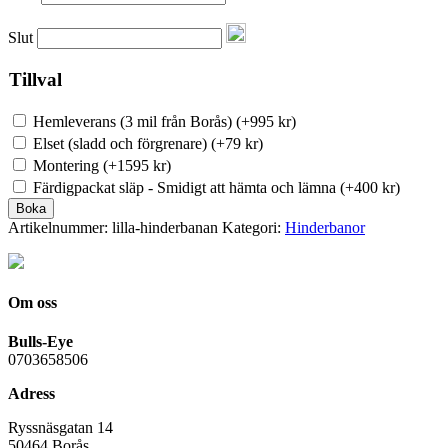
Slut
Tillval
Hemleverans (3 mil från Borås)
(
+995
kr
)
Elset (sladd och förgrenare)
(
+79
kr
)
Montering
(
+1595
kr
)
Färdigpackat släp - Smidigt att hämta och lämna
(
+400
kr
)
Boka
Artikelnummer:
lilla-hinderbanan
Kategori:
Hinderbanor
Om oss
Bulls-Eye
0703658506
Adress
Ryssnäsgatan 14
50464 Borås