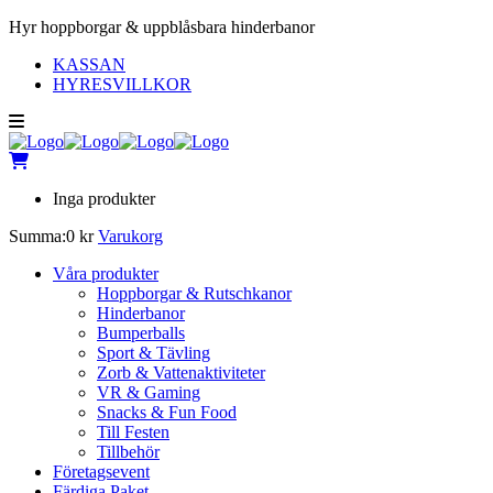
Hyr hoppborgar & uppblåsbara hinderbanor
KASSAN
HYRESVILLKOR
Inga produkter
Summa:
0
kr
Varukorg
Våra produkter
Hoppborgar & Rutschkanor
Hinderbanor
Bumperballs
Sport & Tävling
Zorb & Vattenaktiviteter
VR & Gaming
Snacks & Fun Food
Till Festen
Tillbehör
Företagsevent
Färdiga Paket