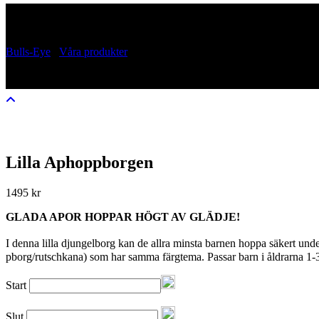
Lilla Aphoppborgen
Bulls-Eye
/
Våra produkter
/
Lilla Aphoppborgen
Lilla Aphoppborgen
1495
kr
GLADA APOR HOPPAR HÖGT AV GLÄDJE!
I denna lilla djungelborg kan de allra minsta barnen hoppa säkert un
pborg/rutschkana) som har samma färgtema. Passar barn i åldrarna 1-3
Start
Slut