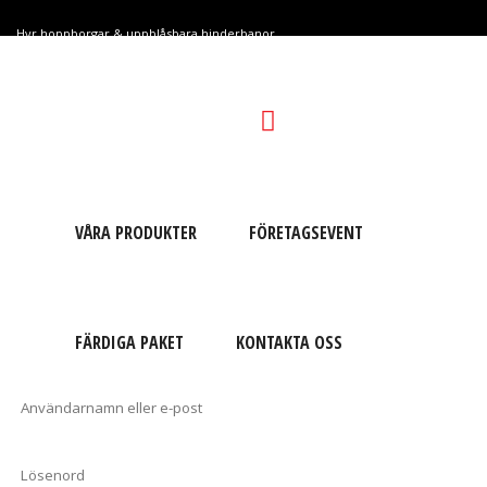
Hyr hoppborgar & uppblåsbara hinderbanor
KASSAN
HYRESVILLKOR
MITT KONTO
VÅRA PRODUKTER
FÖRETAGSEVENT
BULLS-EYE
/
MITT KONTO
LOGGA IN
FÄRDIGA PAKET
KONTAKTA OSS