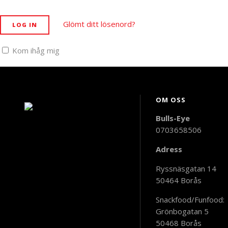
Glömt ditt lösenord?
LOG IN
Kom ihåg mig
OM OSS
Bulls-Eye
0703658506
Adress
Ryssnäsgatan 14
50464 Borås
Snackfood/Funfood:
Grönbogatan 5
50468 Borås