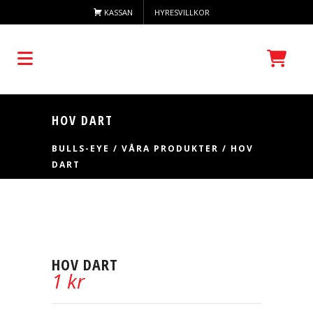
KASSAN
HYRESVILLKOR
HOV DART
BULLS-EYE
/
VÅRA PRODUKTER
/
HOV
DART
HOV DART
1
kr