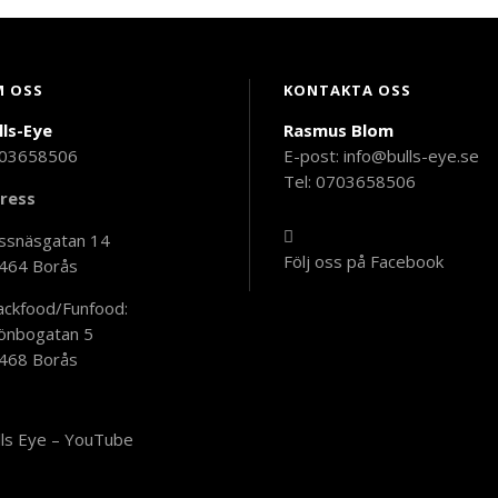
 OSS
KONTAKTA OSS
lls-Eye
Rasmus Blom
03658506
E-post:
info@bulls-eye.se
Tel: 0703658506
ress
ssnäsgatan 14
Följ oss på Facebook
464 Borås
ackfood/Funfood:
önbogatan 5
468 Borås
lls Eye – YouTube