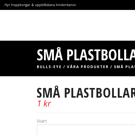
Hyr hoppborgar & uppblåsbara hinderbanor
SMÅ PLASTBOLL
BULLS-EYE
/
VÅRA PRODUKTER
/
SMÅ PLA
SMÅ PLASTBOLLA
1
kr
Start