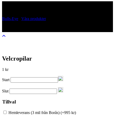
Velcropilar
Bulls-Eye
/
Våra produkter
/
Velcropilar
Velcropilar
1
kr
Start
Slut
Tillval
Hemleverans (3 mil från Borås)
(
+995
kr
)