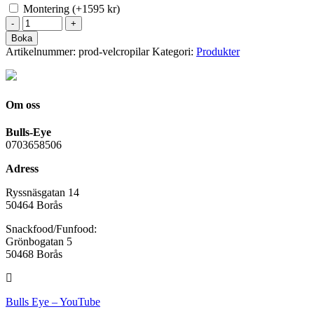
Montering
(
+1595
kr
)
Boka
Artikelnummer:
prod-velcropilar
Kategori:
Produkter
Om oss
Bulls-Eye
0703658506
Adress
Ryssnäsgatan 14
50464 Borås
Snackfood/Funfood:
Grönbogatan 5
50468 Borås
Bulls Eye – YouTube