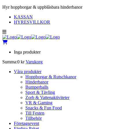
Hyr hoppborgar & uppblåsbara hinderbanor
KASSAN
HYRESVILLKOR
Inga produkter
Summa:
0
kr
Varukorg
Våra produkter
Hoppborgar & Rutschkanor
Hinderbanor
Bumperballs
Sport & Tävling
Zorb & Vattenaktiviteter
VR & Gaming
Snacks & Fun Food
Till Festen
Tillbehör
Företagsevent
Färdiga Paket