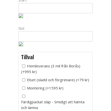
Start
Slut
Tillval
Hemleverans (3 mil från Borås)
(
+995
kr
)
Elset (sladd och förgrenare)
(
+79
kr
)
Montering
(
+1595
kr
)
Färdigpackat släp - Smidigt att hämta
och lämna