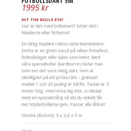
FOTBOLLSDART 5M
1995
kr
HIT THE BULLS EYE!
Hur är det med bollsinnet? Sitter det i
händerna eller fötterna?
En riktig höjdare i dess rätta bemärkelse.
Detta är en given succé på vilken firmafest,
fotbollsläger eller kalas som helst. Med
våra specialbollar (kardborre) tävlar man
som om det vore riktig dart. Vem är
skickligast på att pricka rätt – gränsen
mellan 1 och 20 poäng är hårfin. Tavlan är 5
meter hög –men oroa dig inte, vi skickar
med en specialstång så att du enkelt får
ner höjdarbollarna igen. Passar alla åldrar!
Storlek (BxDxH): 5 x 2,6 x 5 m