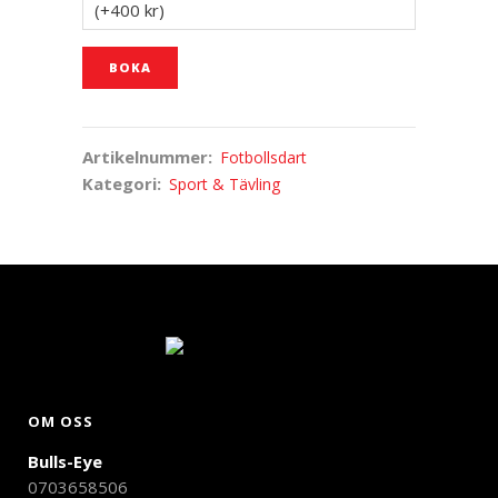
(
+400
kr
)
BOKA
Artikelnummer:
Fotbollsdart
Kategori:
Sport & Tävling
OM OSS
Bulls-Eye
0703658506