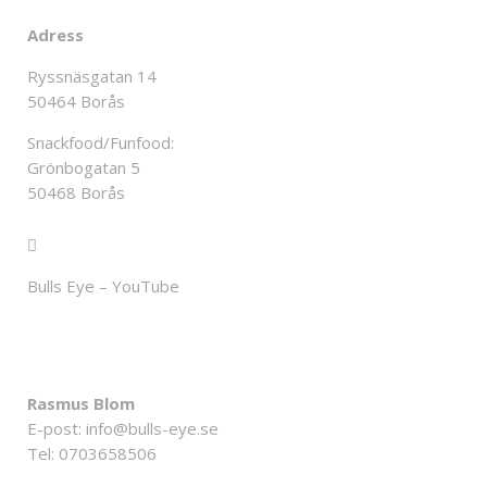
Adress
Ryssnäsgatan 14
50464 Borås
Snackfood/Funfood:
Grönbogatan 5
50468 Borås
Bulls Eye – YouTube
KONTAKTA OSS
Rasmus Blom
E-post:
info@bulls-eye.se
Tel: 0703658506