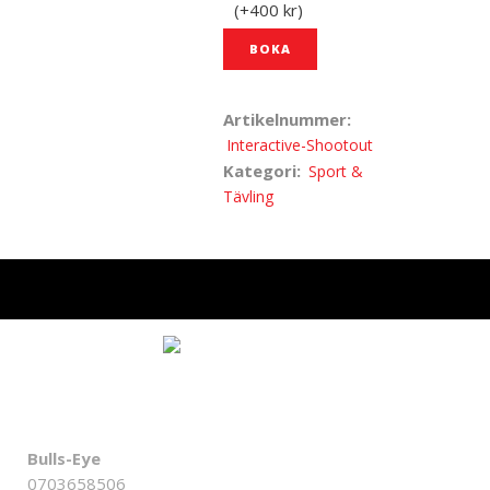
(
+400
kr
)
BOKA
Artikelnummer:
Interactive-Shootout
Kategori:
Sport &
Tävling
OM OSS
Bulls-Eye
0703658506