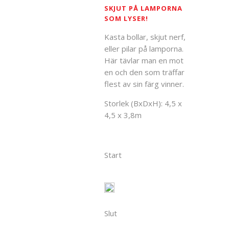
SKJUT PÅ LAMPORNA
SOM LYSER!
Kasta bollar, skjut nerf,
eller pilar på lamporna.
Här tävlar man en mot
en och den som träffar
flest av sin färg vinner.
Storlek (BxDxH): 4,5 x
4,5 x 3,8m
Start
Slut