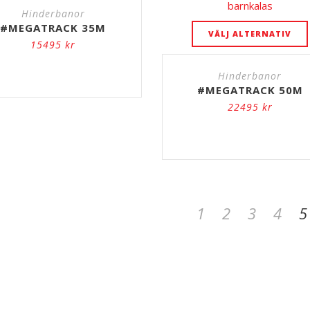
Hinderbanor
#MEGATRACK 35M
VÄLJ ALTERNATIV
15495
kr
Hinderbanor
#MEGATRACK 50M
22495
kr
1
2
3
4
5