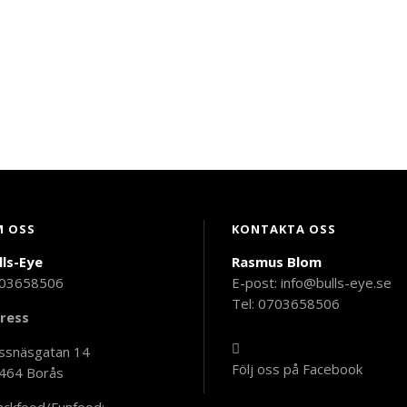
 OSS
KONTAKTA OSS
lls-Eye
Rasmus Blom
03658506
E-post:
info@bulls-eye.se
Tel: 0703658506
ress
ssnäsgatan 14
Följ oss på Facebook
464 Borås